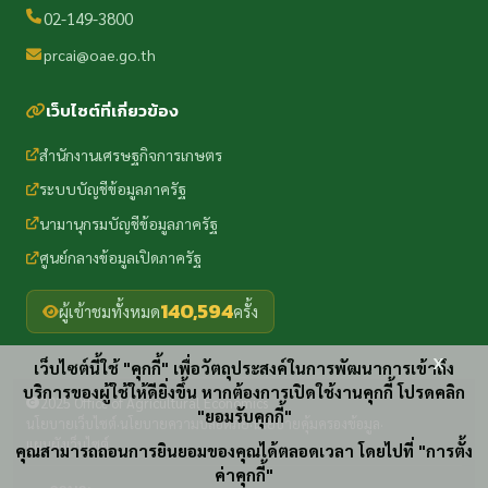
02-149-3800
prcai@oae.go.th
เว็บไซต์ที่เกี่ยวข้อง
สำนักงานเศรษฐกิจการเกษตร
ระบบบัญชีข้อมูลภาครัฐ
นามานุกรมบัญชีข้อมูลภาครัฐ
ศูนย์กลางข้อมูลเปิดภาครัฐ
140,594
ผู้เข้าชมทั้งหมด
ครั้ง
x
เว็บไซต์นี้ใช้ "คุกกี้" เพื่อวัตถุประสงค์ในการพัฒนาการเข้าถึง
บริการของผู้ใช้ให้ดียิ่งขึ้น หากต้องการเปิดใช้งานคุกกี้ โปรดคลิก
2025 Office of Agricultural Economics
"ยอมรับคุกกี้"
นโยบายเว็บไซต์
นโยบายความปลอดภัย
นโยบายคุ้มครองข้อมูล
·
·
·
แผนผังเว็บไซต์
คุณสามารถถอนการยินยอมของคุณได้ตลอดเวลา โดยไปที่ "การตั้ง
ค่าคุกกี้"