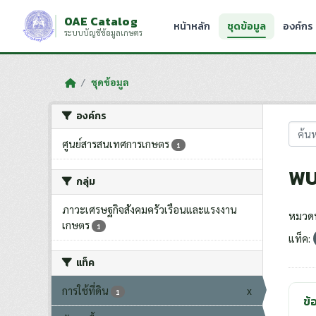
Skip to main content
OAE Catalog
หน้าหลัก
ชุดข้อมูล
องค์กร
ระบบบัญชีข้อมูลเกษตร
ชุดข้อมูล
องค์กร
ศูนย์สารสนเทศการเกษตร
1
พบ
กลุ่ม
ภาวะเศรษฐกิจสังคมครัวเรือนและแรงงาน
หมวดห
เกษตร
1
แท็ค:
แท็ค
การใช้ที่ดิน
x
1
ข้