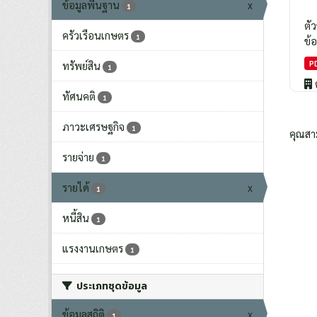
ข้อมูลพื้นฐาน
x
1
ตั
ครัวเรือนเกษตร
1
ข้อ
P
ทรัพย์สิน
1
ทัศนคติ
1
ภาวะเศรษฐกิจ
1
คุณสา
รายจ่าย
1
รายได้
x
1
หนี้สิน
1
แรงงานเกษตร
1
ประเภทชุดข้อมูล
ข้อมูลสถิติ
x
1