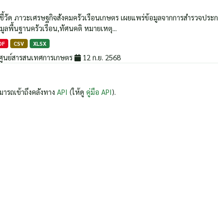
วชี้วัด ภาวะเศรษฐกิจสังคมครัวเรือนเกษตร เผยแพร่ข้อมูลจากการสำรวจประกอบด้
มูลพื้นฐานครัวเรือน,ทัศนคติ หมายเหตุ...
DF
CSV
XLSX
ศูนย์สารสนเทศการเกษตร
12 ก.ย. 2568
มารถเข้าถึงคลังทาง
API
(ให้ดู
คู่มือ API
).