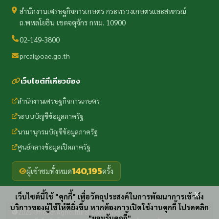
สำนักงานเศรษฐกิจการเกษตร กระทรวงเกษตรและสหกรณ์
ถ.พหลโยธิน เขตจตุจักร กทม. 10900
02-149-3800
prcai@oae.go.th
เว็บไซต์ที่เกี่ยวข้อง
สำนักงานเศรษฐกิจการเกษตร
ระบบบัญชีข้อมูลภาครัฐ
นามานุกรมบัญชีข้อมูลภาครัฐ
ศูนย์กลางข้อมูลเปิดภาครัฐ
140,195
ผู้เข้าชมทั้งหมด
ครั้ง
x
เว็บไซต์นี้ใช้ "คุกกี้" เพื่อวัตถุประสงค์ในการพัฒนาการเข้าถึง
บริการของผู้ใช้ให้ดียิ่งขึ้น หากต้องการเปิดใช้งานคุกกี้ โปรดคลิก
2025 Office of Agricultural Economics
"ยอมรับคุกกี้"