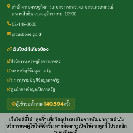
สำนักงานเศรษฐกิจการเกษตร กระทรวงเกษตรและสหกรณ์
ถ.พหลโยธิน เขตจตุจักร กทม. 10900
02-149-3800
prcai@oae.go.th
เว็บไซต์ที่เกี่ยวข้อง
สำนักงานเศรษฐกิจการเกษตร
ระบบบัญชีข้อมูลภาครัฐ
นามานุกรมบัญชีข้อมูลภาครัฐ
ศูนย์กลางข้อมูลเปิดภาครัฐ
140,594
ผู้เข้าชมทั้งหมด
ครั้ง
x
เว็บไซต์นี้ใช้ "คุกกี้" เพื่อวัตถุประสงค์ในการพัฒนาการเข้าถึง
บริการของผู้ใช้ให้ดียิ่งขึ้น หากต้องการเปิดใช้งานคุกกี้ โปรดคลิก
2025 Office of Agricultural Economics
"ยอมรับคุกกี้"