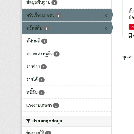
ข้อมูลพื้นฐาน
1
ตั
ครัวเรือนเกษตร
x
1
ข้อ
P
ทรัพย์สิน
x
1
ทัศนคติ
1
ภาวะเศรษฐกิจ
1
คุณสา
รายจ่าย
1
รายได้
1
หนี้สิน
1
แรงงานเกษตร
1
ประเภทชุดข้อมูล
ข้อมูลสถิติ
1