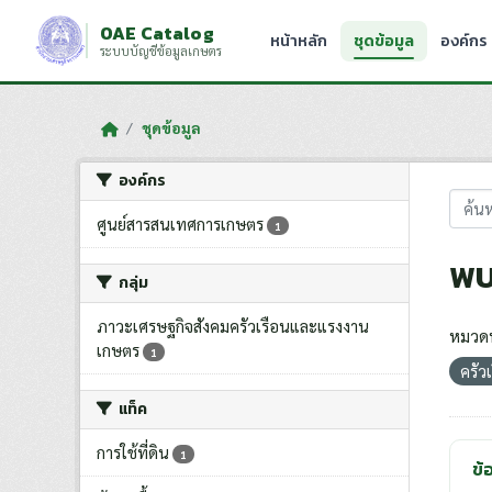
Skip to main content
OAE Catalog
หน้าหลัก
ชุดข้อมูล
องค์กร
ระบบบัญชีข้อมูลเกษตร
ชุดข้อมูล
องค์กร
ศูนย์สารสนเทศการเกษตร
1
พบ
กลุ่ม
ภาวะเศรษฐกิจสังคมครัวเรือนและแรงงาน
หมวดห
เกษตร
1
ครัว
แท็ค
การใช้ที่ดิน
1
ข้