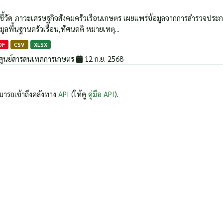
วชี้วัด ภาวะเศรษฐกิจสังคมครัวเรือนเกษตร เผยแพร่ข้อมูลจากการสำรวจประกอบด้
มูลพื้นฐานครัวเรือน,ทัศนคติ หมายเหตุ...
DF
CSV
XLSX
ศูนย์สารสนเทศการเกษตร
12 ก.ย. 2568
มารถเข้าถึงคลังทาง
API
(ให้ดู
คู่มือ API
).