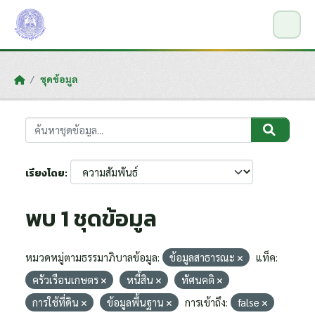
Skip to main content
ชุดข้อมูล
เรียงโดย
พบ 1 ชุดข้อมูล
หมวดหมู่ตามธรรมาภิบาลข้อมูล:
ข้อมูลสาธารณะ
แท็ค:
ครัวเรือนเกษตร
หนี้สิน
ทัศนคติ
การใช้ที่ดิน
ข้อมูลพื้นฐาน
การเข้าถึง:
false