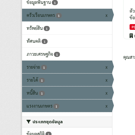
ข้อมูลพื้นฐาน
1
ตั
ครัวเรือนเกษตร
x
1
ข้อ
P
ทรัพย์สิน
1
ทัศนคติ
1
ภาวะเศรษฐกิจ
1
คุณสา
รายจ่าย
x
1
รายได้
x
1
หนี้สิน
x
1
แรงงานเกษตร
x
1
ประเภทชุดข้อมูล
ข้อมูลสถิติ
1