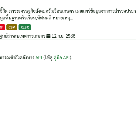
วชี้วัด ภาวะเศรษฐกิจสังคมครัวเรือนเกษตร เผยแพร่ข้อมูลจากการสำรวจประกอบด้
มูลพื้นฐานครัวเรือน,ทัศนคติ หมายเหตุ...
DF
CSV
XLSX
ศูนย์สารสนเทศการเกษตร
12 ก.ย. 2568
มารถเข้าถึงคลังทาง
API
(ให้ดู
คู่มือ API
).