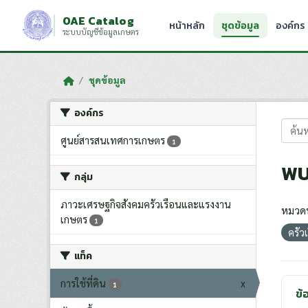
Skip to main content
OAE Catalog
หน้าหลัก
ชุดข้อมูล
องค์กร
ระบบบัญชีข้อมูลเกษตร
ชุดข้อมูล
องค์กร
ศูนย์สารสนเทศการเกษตร
1
พบ
กลุ่ม
ภาวะเศรษฐกิจสังคมครัวเรือนและแรงงาน
หมวดห
เกษตร
1
ครัว
แท็ค
การใช้ที่ดิน
x
1
ข้