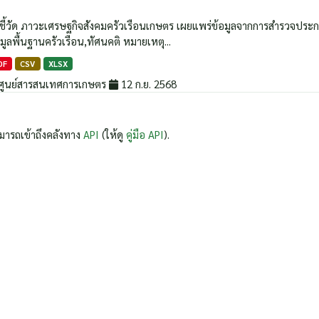
วชี้วัด ภาวะเศรษฐกิจสังคมครัวเรือนเกษตร เผยแพร่ข้อมูลจากการสำรวจประกอบด้
มูลพื้นฐานครัวเรือน,ทัศนคติ หมายเหตุ...
DF
CSV
XLSX
ศูนย์สารสนเทศการเกษตร
12 ก.ย. 2568
มารถเข้าถึงคลังทาง
API
(ให้ดู
คู่มือ API
).