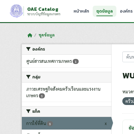
Skip to main content
OAE Catalog
หน้าหลัก
ชุดข้อมูล
องค์กร
ระบบบัญชีข้อมูลเกษตร
ชุดข้อมูล
องค์กร
ศูนย์สารสนเทศการเกษตร
1
พบ
กลุ่ม
ภาวะเศรษฐกิจสังคมครัวเรือนและแรงงาน
หมวดห
เกษตร
1
ครัว
แท็ค
การใช้ที่ดิน
x
1
ข้