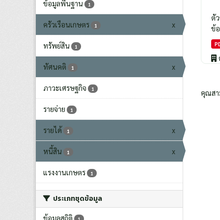
ข้อมูลพื้นฐาน
1
ตั
ครัวเรือนเกษตร
x
1
ข้อ
P
ทรัพย์สิน
1
ทัศนคติ
x
1
ภาวะเศรษฐกิจ
1
คุณสา
รายจ่าย
1
รายได้
x
1
หนี้สิน
x
1
แรงงานเกษตร
1
ประเภทชุดข้อมูล
ข้อมูลสถิติ
1