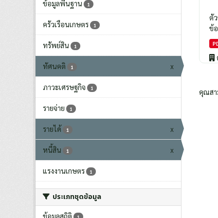
ข้อมูลพื้นฐาน
1
ตั
ครัวเรือนเกษตร
1
ข้อ
P
ทรัพย์สิน
1
ทัศนคติ
x
1
ภาวะเศรษฐกิจ
1
คุณสา
รายจ่าย
1
รายได้
x
1
หนี้สิน
x
1
แรงงานเกษตร
1
ประเภทชุดข้อมูล
ข้อมูลสถิติ
1