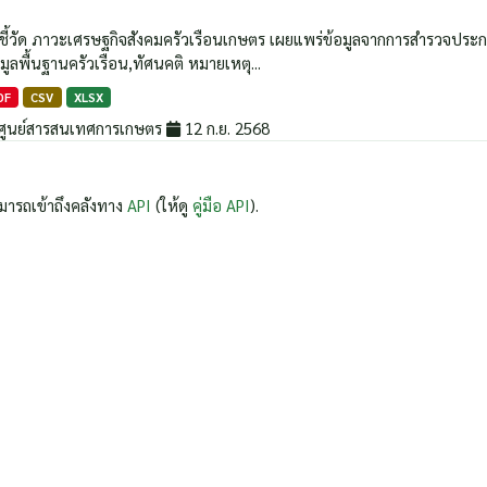
วชี้วัด ภาวะเศรษฐกิจสังคมครัวเรือนเกษตร เผยแพร่ข้อมูลจากการสำรวจประกอบด้
มูลพื้นฐานครัวเรือน,ทัศนคติ หมายเหตุ...
DF
CSV
XLSX
ศูนย์สารสนเทศการเกษตร
12 ก.ย. 2568
มารถเข้าถึงคลังทาง
API
(ให้ดู
คู่มือ API
).