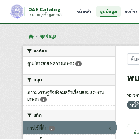
Skip to main content
OAE Catalog
หน้าหลัก
ชุดข้อมูล
องค์กร
ระบบบัญชีข้อมูลเกษตร
ชุดข้อมูล
องค์กร
ศูนย์สารสนเทศการเกษตร
1
พบ
กลุ่ม
ภาวะเศรษฐกิจสังคมครัวเรือนและแรงงาน
หมวดห
เกษตร
1
หนี้
แท็ค
การใช้ที่ดิน
x
1
ข้