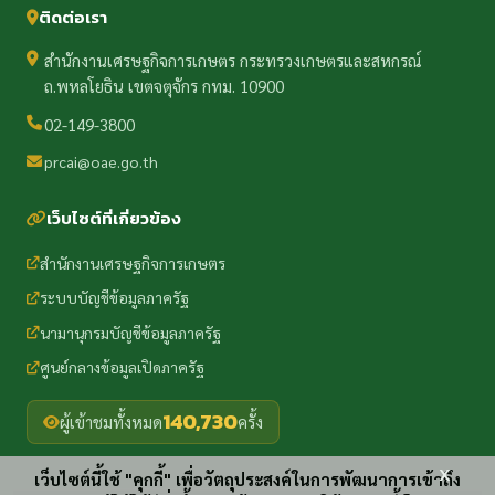
ติดต่อเรา
สำนักงานเศรษฐกิจการเกษตร กระทรวงเกษตรและสหกรณ์
ถ.พหลโยธิน เขตจตุจักร กทม. 10900
02-149-3800
prcai@oae.go.th
เว็บไซต์ที่เกี่ยวข้อง
สำนักงานเศรษฐกิจการเกษตร
ระบบบัญชีข้อมูลภาครัฐ
นามานุกรมบัญชีข้อมูลภาครัฐ
ศูนย์กลางข้อมูลเปิดภาครัฐ
140,730
ผู้เข้าชมทั้งหมด
ครั้ง
x
เว็บไซต์นี้ใช้ "คุกกี้" เพื่อวัตถุประสงค์ในการพัฒนาการเข้าถึง