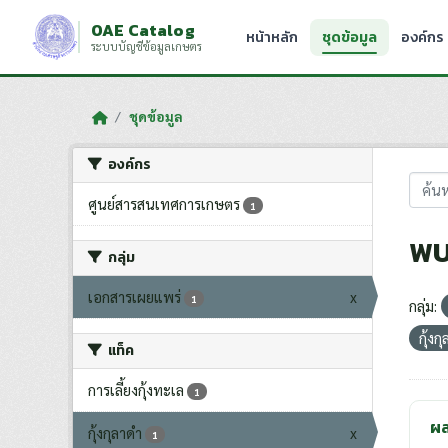
Skip to main content
OAE Catalog
หน้าหลัก
ชุดข้อมูล
องค์กร
ระบบบัญชีข้อมูลเกษตร
ชุดข้อมูล
องค์กร
ศูนย์สารสนเทศการเกษตร
1
พบ
กลุ่ม
เอกสารเผยแพร่
x
1
กลุ่ม:
กุ้งก
แท็ค
การเลี้ยงกุ้งทะเล
1
ผล
กุ้งกุลาดำ
x
1