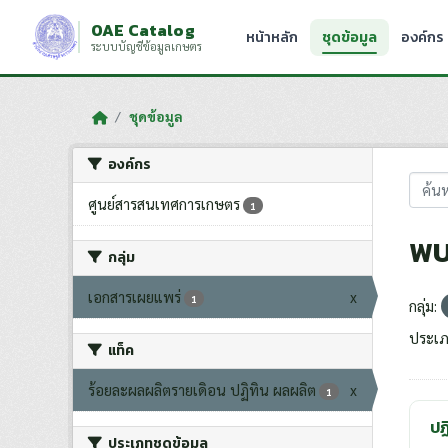
Skip to main content
OAE Catalog
หน้าหลัก
ชุดข้อมูล
องค์กร
ระบบบัญชีข้อมูลเกษตร
ชุดข้อมูล
องค์กร
ศูนย์สารสนเทศการเกษตร
1
พบ
กลุ่ม
เอกสารเผยแพร่
x
1
กลุ่ม:
ประเภ
แท็ค
ร้อยละผลผลิตรายเดิอน ปฏิทิน ผลผลิต
x
1
ปฏ
ประเภทชุดข้อมูล