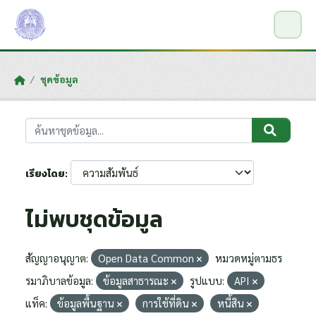
Skip to main content
ชุดข้อมูล
เรียงโดย
ไม่พบชุดข้อมูล
สัญญาอนุญาต:
Open Data Common
หมวดหมู่ตามธร
รมาภิบาลข้อมูล:
ข้อมูลสาธารณะ
รูปแบบ:
API
แท็ค:
ข้อมูลพื้นฐาน
การใช้ที่ดิน
หนี้สิน