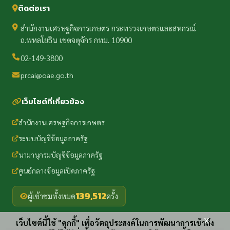
ติดต่อเรา
สำนักงานเศรษฐกิจการเกษตร กระทรวงเกษตรและสหกรณ์
ถ.พหลโยธิน เขตจตุจักร กทม. 10900
02-149-3800
prcai@oae.go.th
เว็บไซต์ที่เกี่ยวข้อง
สำนักงานเศรษฐกิจการเกษตร
ระบบบัญชีข้อมูลภาครัฐ
นามานุกรมบัญชีข้อมูลภาครัฐ
ศูนย์กลางข้อมูลเปิดภาครัฐ
139,512
ผู้เข้าชมทั้งหมด
ครั้ง
x
เว็บไซต์นี้ใช้ "คุกกี้" เพื่อวัตถุประสงค์ในการพัฒนาการเข้าถึง