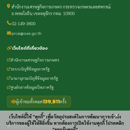
สำนักงานเศรษฐกิจการเกษตร กระทรวงเกษตรและสหกรณ์
ถ.พหลโยธิน เขตจตุจักร กทม. 10900
02-149-3800
prcai@oae.go.th
เว็บไซต์ที่เกี่ยวข้อง
สำนักงานเศรษฐกิจการเกษตร
ระบบบัญชีข้อมูลภาครัฐ
นามานุกรมบัญชีข้อมูลภาครัฐ
ศูนย์กลางข้อมูลเปิดภาครัฐ
139,811
ผู้เข้าชมทั้งหมด
ครั้ง
x
เว็บไซต์นี้ใช้ "คุกกี้" เพื่อวัตถุประสงค์ในการพัฒนาการเข้าถึง
บริการของผู้ใช้ให้ดียิ่งขึ้น หากต้องการเปิดใช้งานคุกกี้ โปรดคลิก
2025 Office of Agricultural Economics
"ยอมรับคุกกี้"