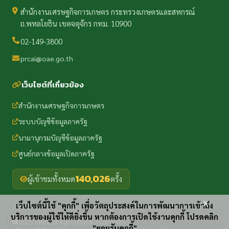
สำนักงานเศรษฐกิจการเกษตร กระทรวงเกษตรและสหกรณ์
ถ.พหลโยธิน เขตจตุจักร กทม. 10900
02-149-3800
prcai@oae.go.th
เว็บไซต์ที่เกี่ยวข้อง
สำนักงานเศรษฐกิจการเกษตร
ระบบบัญชีข้อมูลภาครัฐ
นามานุกรมบัญชีข้อมูลภาครัฐ
ศูนย์กลางข้อมูลเปิดภาครัฐ
140,026
ผู้เข้าชมทั้งหมด
ครั้ง
x
เว็บไซต์นี้ใช้ "คุกกี้" เพื่อวัตถุประสงค์ในการพัฒนาการเข้าถึง
บริการของผู้ใช้ให้ดียิ่งขึ้น หากต้องการเปิดใช้งานคุกกี้ โปรดคลิก
2025 Office of Agricultural Economics
"ยอมรับคุกกี้"