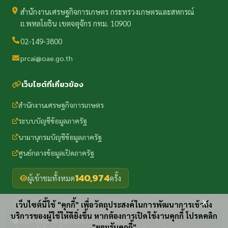
สำนักงานเศรษฐกิจการเกษตร กระทรวงเกษตรและสหกรณ์
ถ.พหลโยธิน เขตจตุจักร กทม. 10900
02-149-3800
prcai@oae.go.th
เว็บไซต์ที่เกี่ยวข้อง
สำนักงานเศรษฐกิจการเกษตร
ระบบบัญชีข้อมูลภาครัฐ
นามานุกรมบัญชีข้อมูลภาครัฐ
ศูนย์กลางข้อมูลเปิดภาครัฐ
140,974
ผู้เข้าชมทั้งหมด
ครั้ง
x
เว็บไซต์นี้ใช้ "คุกกี้" เพื่อวัตถุประสงค์ในการพัฒนาการเข้าถึง
บริการของผู้ใช้ให้ดียิ่งขึ้น หากต้องการเปิดใช้งานคุกกี้ โปรดคลิก
2025 Office of Agricultural Economics
"ยอมรับคุกกี้"