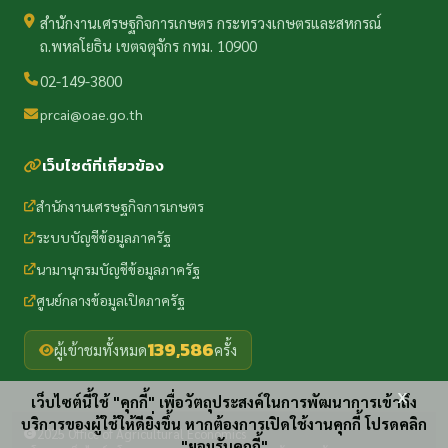
สำนักงานเศรษฐกิจการเกษตร กระทรวงเกษตรและสหกรณ์
ถ.พหลโยธิน เขตจตุจักร กทม. 10900
02-149-3800
prcai@oae.go.th
เว็บไซต์ที่เกี่ยวข้อง
สำนักงานเศรษฐกิจการเกษตร
ระบบบัญชีข้อมูลภาครัฐ
นามานุกรมบัญชีข้อมูลภาครัฐ
ศูนย์กลางข้อมูลเปิดภาครัฐ
139,586
ผู้เข้าชมทั้งหมด
ครั้ง
x
เว็บไซต์นี้ใช้ "คุกกี้" เพื่อวัตถุประสงค์ในการพัฒนาการเข้าถึง
บริการของผู้ใช้ให้ดียิ่งขึ้น หากต้องการเปิดใช้งานคุกกี้ โปรดคลิก
2025 Office of Agricultural Economics
"ยอมรับคุกกี้"