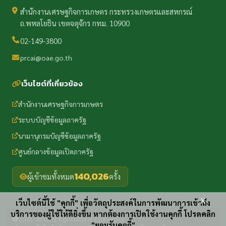
สำนักงานเศรษฐกิจการเกษตร กระทรวงเกษตรและสหกรณ์
ถ.พหลโยธิน เขตจตุจักร กทม. 10900
02-149-3800
prcai@oae.go.th
เว็บไซต์ที่เกี่ยวข้อง
สำนักงานเศรษฐกิจการเกษตร
ระบบบัญชีข้อมูลภาครัฐ
นามานุกรมบัญชีข้อมูลภาครัฐ
ศูนย์กลางข้อมูลเปิดภาครัฐ
140,026
ผู้เข้าชมทั้งหมด
ครั้ง
x
เว็บไซต์นี้ใช้ "คุกกี้" เพื่อวัตถุประสงค์ในการพัฒนาการเข้าถึง
บริการของผู้ใช้ให้ดียิ่งขึ้น หากต้องการเปิดใช้งานคุกกี้ โปรดคลิก
2025 Office of Agricultural Economics
"ยอมรับคุกกี้"