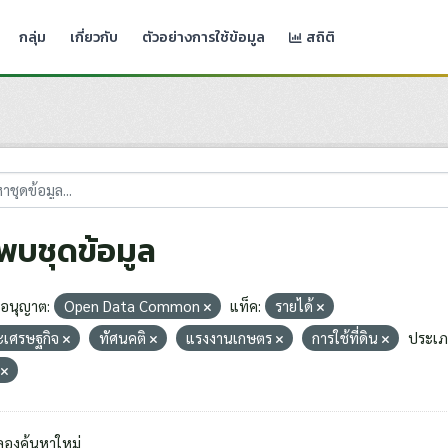
กลุ่ม
เกี่ยวกับ
ตัวอย่างการใช้ข้อมูล
สถิติ
่พบชุดข้อมูล
อนุญาต:
Open Data Common
แท็ค:
รายได้
ะเศรษฐกิจ
ทัศนคติ
แรงงานเกษตร
การใช้ที่ดิน
ประเภท
V
ลองค้นหาใหม่