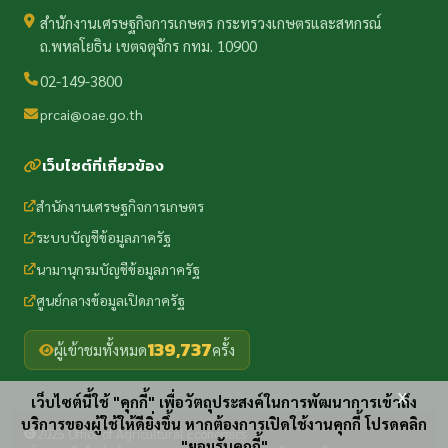
สำนักงานเศรษฐกิจการเกษตร กระทรวงเกษตรและสหกรณ์
ถ.พหลโยธิน เขตจตุจักร กทม. 10900
02-149-3800
prcai@oae.go.th
เว็บไซต์ที่เกี่ยวข้อง
สำนักงานเศรษฐกิจการเกษตร
ระบบบัญชีข้อมูลภาครัฐ
นามานุกรมบัญชีข้อมูลภาครัฐ
ศูนย์กลางข้อมูลเปิดภาครัฐ
139,737
ผู้เข้าชมทั้งหมด
ครั้ง
x
เว็บไซต์นี้ใช้ "คุกกี้" เพื่อวัตถุประสงค์ในการพัฒนาการเข้าถึง
บริการของผู้ใช้ให้ดียิ่งขึ้น หากต้องการเปิดใช้งานคุกกี้ โปรดคลิก
2025 Office of Agricultural Economics
"ยอมรับคุกกี้"