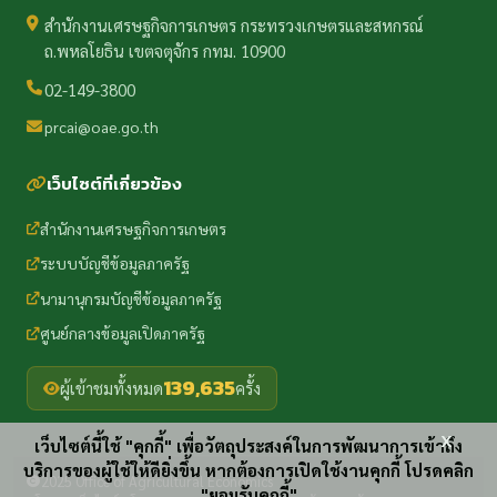
สำนักงานเศรษฐกิจการเกษตร กระทรวงเกษตรและสหกรณ์
ถ.พหลโยธิน เขตจตุจักร กทม. 10900
02-149-3800
prcai@oae.go.th
เว็บไซต์ที่เกี่ยวข้อง
สำนักงานเศรษฐกิจการเกษตร
ระบบบัญชีข้อมูลภาครัฐ
นามานุกรมบัญชีข้อมูลภาครัฐ
ศูนย์กลางข้อมูลเปิดภาครัฐ
139,635
ผู้เข้าชมทั้งหมด
ครั้ง
x
เว็บไซต์นี้ใช้ "คุกกี้" เพื่อวัตถุประสงค์ในการพัฒนาการเข้าถึง
บริการของผู้ใช้ให้ดียิ่งขึ้น หากต้องการเปิดใช้งานคุกกี้ โปรดคลิก
2025 Office of Agricultural Economics
"ยอมรับคุกกี้"