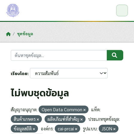
Skip to main content
ชุดข้อมูล
เรียงโดย
ไม่พบชุดข้อมูล
สัญญาอนุญาต:
Open Data Common
แท็ค:
สินค้าเกษตร
ผลิตภัณฑ์ที่สำคัญ
ประเภทชุดข้อมูล:
ข้อมูลสถิติ
องค์กร:
cai-prcai
รูปแบบ:
JSON