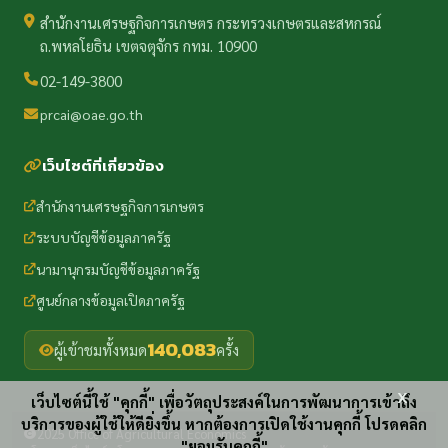
สำนักงานเศรษฐกิจการเกษตร กระทรวงเกษตรและสหกรณ์
ถ.พหลโยธิน เขตจตุจักร กทม. 10900
02-149-3800
prcai@oae.go.th
เว็บไซต์ที่เกี่ยวข้อง
สำนักงานเศรษฐกิจการเกษตร
ระบบบัญชีข้อมูลภาครัฐ
นามานุกรมบัญชีข้อมูลภาครัฐ
ศูนย์กลางข้อมูลเปิดภาครัฐ
140,083
ผู้เข้าชมทั้งหมด
ครั้ง
x
เว็บไซต์นี้ใช้ "คุกกี้" เพื่อวัตถุประสงค์ในการพัฒนาการเข้าถึง
บริการของผู้ใช้ให้ดียิ่งขึ้น หากต้องการเปิดใช้งานคุกกี้ โปรดคลิก
2025 Office of Agricultural Economics
"ยอมรับคุกกี้"