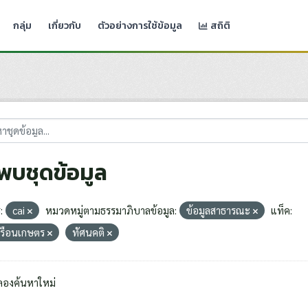
กลุ่ม
เกี่ยวกับ
ตัวอย่างการใช้ข้อมูล
สถิติ
่พบชุดข้อมูล
:
cai
หมวดหมู่ตามธรรมาภิบาลข้อมูล:
ข้อมูลสาธารณะ
แท็ค:
เรือนเกษตร
ทัศนคติ
ลองค้นหาใหม่