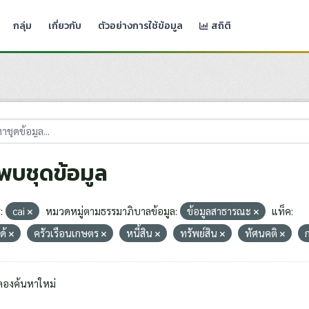
กลุ่ม
เกี่ยวกับ
ตัวอย่างการใช้ข้อมูล
สถิติ
่พบชุดข้อมูล
:
cai
หมวดหมู่ตามธรรมาภิบาลข้อมูล:
ข้อมูลสาธารณะ
แท็ค:
ด้
ครัวเรือนเกษตร
หนี้สิน
ทรัพย์สิน
ทัศนคติ
ก
ลองค้นหาใหม่