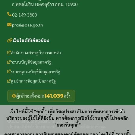
ถ.พหลโยธิน เขตจตุจักร กทม. 10900
02-149-3800
prcai@oae.go.th
เว็บไซต์ที่เกี่ยวข้อง
สำนักงานเศรษฐกิจการเกษตร
ระบบบัญชีข้อมูลภาครัฐ
นามานุกรมบัญชีข้อมูลภาครัฐ
ศูนย์กลางข้อมูลเปิดภาครัฐ
141,039
ผู้เข้าชมทั้งหมด
ครั้ง
x
เว็บไซต์นี้ใช้ "คุกกี้" เพื่อวัตถุประสงค์ในการพัฒนาการเข้าถึง
บริการของผู้ใช้ให้ดียิ่งขึ้น หากต้องการเปิดใช้งานคุกกี้ โปรดคลิก
2025 Office of Agricultural Economics
"ยอมรับคุกกี้"
นโยบายเว็บไซต์
นโยบายความปลอดภัย
นโยบายคุ้มครองข้อมูล
·
·
·
แผนผังเว็บไซต์
คุณสามารถถอนการยินยอมของคุณได้ตลอดเวลา โดยไปที่ "การตั้ง