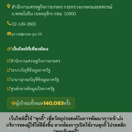
สำนักงานเศรษฐกิจการเกษตร กระทรวงเกษตรและสหกรณ์
ถ.พหลโยธิน เขตจตุจักร กทม. 10900
02-149-3800
prcai@oae.go.th
เว็บไซต์ที่เกี่ยวข้อง
สำนักงานเศรษฐกิจการเกษตร
ระบบบัญชีข้อมูลภาครัฐ
นามานุกรมบัญชีข้อมูลภาครัฐ
ศูนย์กลางข้อมูลเปิดภาครัฐ
140,083
ผู้เข้าชมทั้งหมด
ครั้ง
x
เว็บไซต์นี้ใช้ "คุกกี้" เพื่อวัตถุประสงค์ในการพัฒนาการเข้าถึง
บริการของผู้ใช้ให้ดียิ่งขึ้น หากต้องการเปิดใช้งานคุกกี้ โปรดคลิก
2025 Office of Agricultural Economics
"ยอมรับคุกกี้"