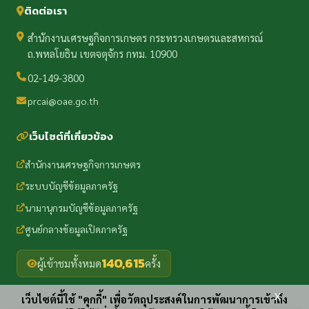
ติดต่อเรา
สำนักงานเศรษฐกิจการเกษตร กระทรวงเกษตรและสหกรณ์
ถ.พหลโยธิน เขตจตุจักร กทม. 10900
02-149-3800
prcai@oae.go.th
เว็บไซต์ที่เกี่ยวข้อง
สำนักงานเศรษฐกิจการเกษตร
ระบบบัญชีข้อมูลภาครัฐ
นามานุกรมบัญชีข้อมูลภาครัฐ
ศูนย์กลางข้อมูลเปิดภาครัฐ
140,615
ผู้เข้าชมทั้งหมด
ครั้ง
x
เว็บไซต์นี้ใช้ "คุกกี้" เพื่อวัตถุประสงค์ในการพัฒนาการเข้าถึง