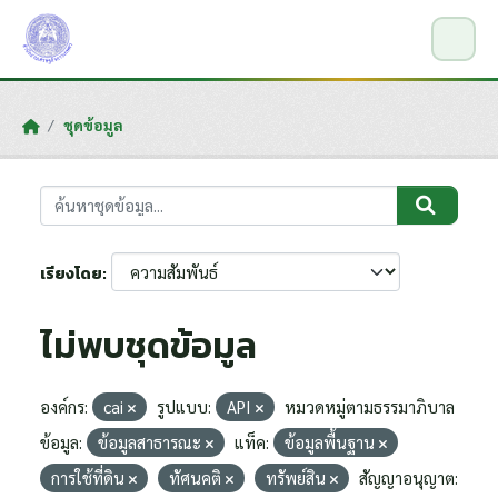
Skip to main content
ชุดข้อมูล
เรียงโดย
ไม่พบชุดข้อมูล
องค์กร:
cai
รูปแบบ:
API
หมวดหมู่ตามธรรมาภิบาล
ข้อมูล:
ข้อมูลสาธารณะ
แท็ค:
ข้อมูลพื้นฐาน
การใช้ที่ดิน
ทัศนคติ
ทรัพย์สิน
สัญญาอนุญาต: