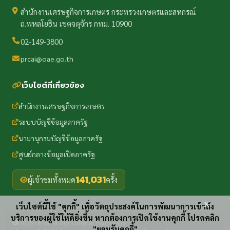
สำนักงานเศรษฐกิจการเกษตร กระทรวงเกษตรและสหกรณ์
ถ.พหลโยธิน เขตจตุจักร กทม. 10900
02-149-3800
prcai@oae.go.th
เว็บไซต์ที่เกี่ยวข้อง
สำนักงานเศรษฐกิจการเกษตร
ระบบบัญชีข้อมูลภาครัฐ
นามานุกรมบัญชีข้อมูลภาครัฐ
ศูนย์กลางข้อมูลเปิดภาครัฐ
141,031
ผู้เข้าชมทั้งหมด
ครั้ง
x
เว็บไซต์นี้ใช้ "คุกกี้" เพื่อวัตถุประสงค์ในการพัฒนาการเข้าถึง
บริการของผู้ใช้ให้ดียิ่งขึ้น หากต้องการเปิดใช้งานคุกกี้ โปรดคลิก
2025 Office of Agricultural Economics
"ยอมรับคุกกี้"