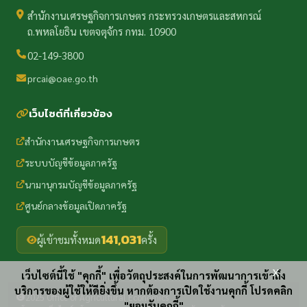
สำนักงานเศรษฐกิจการเกษตร กระทรวงเกษตรและสหกรณ์
ถ.พหลโยธิน เขตจตุจักร กทม. 10900
02-149-3800
prcai@oae.go.th
เว็บไซต์ที่เกี่ยวข้อง
สำนักงานเศรษฐกิจการเกษตร
ระบบบัญชีข้อมูลภาครัฐ
นามานุกรมบัญชีข้อมูลภาครัฐ
ศูนย์กลางข้อมูลเปิดภาครัฐ
141,031
ผู้เข้าชมทั้งหมด
ครั้ง
x
เว็บไซต์นี้ใช้ "คุกกี้" เพื่อวัตถุประสงค์ในการพัฒนาการเข้าถึง
บริการของผู้ใช้ให้ดียิ่งขึ้น หากต้องการเปิดใช้งานคุกกี้ โปรดคลิก
2025 Office of Agricultural Economics
"ยอมรับคุกกี้"