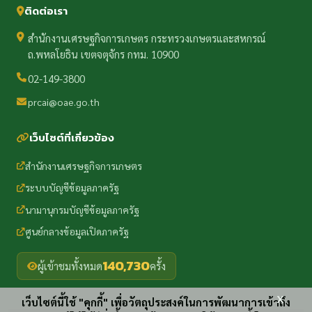
ติดต่อเรา
สำนักงานเศรษฐกิจการเกษตร กระทรวงเกษตรและสหกรณ์
ถ.พหลโยธิน เขตจตุจักร กทม. 10900
02-149-3800
prcai@oae.go.th
เว็บไซต์ที่เกี่ยวข้อง
สำนักงานเศรษฐกิจการเกษตร
ระบบบัญชีข้อมูลภาครัฐ
นามานุกรมบัญชีข้อมูลภาครัฐ
ศูนย์กลางข้อมูลเปิดภาครัฐ
140,730
ผู้เข้าชมทั้งหมด
ครั้ง
x
เว็บไซต์นี้ใช้ "คุกกี้" เพื่อวัตถุประสงค์ในการพัฒนาการเข้าถึง