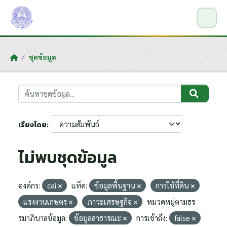
Skip to main content
ชุดข้อมูล
เรียงโดย
ไม่พบชุดข้อมูล
องค์กร:
cai
แท็ค:
ข้อมูลพื้นฐาน
การใช้ที่ดิน
แรงงานเกษตร
ภาวะเศรษฐกิจ
หมวดหมู่ตามธร
รมาภิบาลข้อมูล:
ข้อมูลสาธารณะ
การเข้าถึง:
false