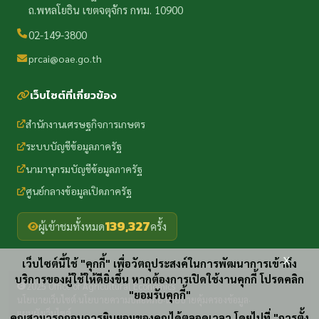
ถ.พหลโยธิน เขตจตุจักร กทม. 10900
02-149-3800
prcai@oae.go.th
เว็บไซต์ที่เกี่ยวข้อง
สำนักงานเศรษฐกิจการเกษตร
ระบบบัญชีข้อมูลภาครัฐ
นามานุกรมบัญชีข้อมูลภาครัฐ
ศูนย์กลางข้อมูลเปิดภาครัฐ
139,327
ผู้เข้าชมทั้งหมด
ครั้ง
x
เว็บไซต์นี้ใช้ "คุกกี้" เพื่อวัตถุประสงค์ในการพัฒนาการเข้าถึง
บริการของผู้ใช้ให้ดียิ่งขึ้น หากต้องการเปิดใช้งานคุกกี้ โปรดคลิก
2025 Office of Agricultural Economics
"ยอมรับคุกกี้"
นโยบายเว็บไซต์
นโยบายความปลอดภัย
นโยบายคุ้มครองข้อมูล
·
·
·
แผนผังเว็บไซต์
คุณสามารถถอนการยินยอมของคุณได้ตลอดเวลา โดยไปที่ "การตั้ง