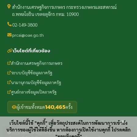
สำนักงานเศรษฐกิจการเกษตร กระทรวงเกษตรและสหกรณ์
ถ.พหลโยธิน เขตจตุจักร กทม. 10900
02-149-3800
prcai@oae.go.th
เว็บไซต์ที่เกี่ยวข้อง
สำนักงานเศรษฐกิจการเกษตร
ระบบบัญชีข้อมูลภาครัฐ
นามานุกรมบัญชีข้อมูลภาครัฐ
ศูนย์กลางข้อมูลเปิดภาครัฐ
140,465
ผู้เข้าชมทั้งหมด
ครั้ง
x
เว็บไซต์นี้ใช้ "คุกกี้" เพื่อวัตถุประสงค์ในการพัฒนาการเข้าถึง
บริการของผู้ใช้ให้ดียิ่งขึ้น หากต้องการเปิดใช้งานคุกกี้ โปรดคลิก
2025 Office of Agricultural Economics
"ยอมรับคุกกี้"