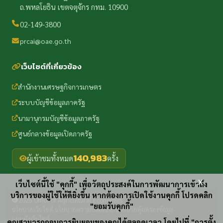
ถ.พหลโยธิน เขตจตุจักร กทม. 10900
02-149-3800
prcai@oae.go.th
เว็บไซต์ที่เกี่ยวข้อง
สำนักงานเศรษฐกิจการเกษตร
ระบบบัญชีข้อมูลภาครัฐ
นามานุกรมบัญชีข้อมูลภาครัฐ
ศูนย์กลางข้อมูลเปิดภาครัฐ
140,983
ผู้เข้าชมทั้งหมด
ครั้ง
x
เว็บไซต์นี้ใช้ "คุกกี้" เพื่อวัตถุประสงค์ในการพัฒนาการเข้าถึง
บริการของผู้ใช้ให้ดียิ่งขึ้น หากต้องการเปิดใช้งานคุกกี้ โปรดคลิก
2025 Office of Agricultural Economics
"ยอมรับคุกกี้"
นโยบายเว็บไซต์
นโยบายความปลอดภัย
นโยบายคุ้มครองข้อมูล
·
·
·
แผนผังเว็บไซต์
คุณสามารถถอนการยินยอมของคุณได้ตลอดเวลา โดยไปที่ "การตั้ง