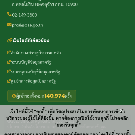
ถ.พหลโยธิน เขตจตุจักร กทม. 10900
02-149-3800
prcai@oae.go.th
เว็บไซต์ที่เกี่ยวข้อง
สำนักงานเศรษฐกิจการเกษตร
ระบบบัญชีข้อมูลภาครัฐ
นามานุกรมบัญชีข้อมูลภาครัฐ
ศูนย์กลางข้อมูลเปิดภาครัฐ
140,974
ผู้เข้าชมทั้งหมด
ครั้ง
x
เว็บไซต์นี้ใช้ "คุกกี้" เพื่อวัตถุประสงค์ในการพัฒนาการเข้าถึง
บริการของผู้ใช้ให้ดียิ่งขึ้น หากต้องการเปิดใช้งานคุกกี้ โปรดคลิก
2025 Office of Agricultural Economics
"ยอมรับคุกกี้"
นโยบายเว็บไซต์
นโยบายความปลอดภัย
นโยบายคุ้มครองข้อมูล
·
·
·
แผนผังเว็บไซต์
คุณสามารถถอนการยินยอมของคุณได้ตลอดเวลา โดยไปที่ "การตั้ง