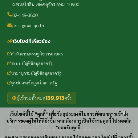
ถ.พหลโยธิน เขตจตุจักร กทม. 10900
02-149-3800
prcai@oae.go.th
เว็บไซต์ที่เกี่ยวข้อง
สำนักงานเศรษฐกิจการเกษตร
ระบบบัญชีข้อมูลภาครัฐ
นามานุกรมบัญชีข้อมูลภาครัฐ
ศูนย์กลางข้อมูลเปิดภาครัฐ
139,913
ผู้เข้าชมทั้งหมด
ครั้ง
x
เว็บไซต์นี้ใช้ "คุกกี้" เพื่อวัตถุประสงค์ในการพัฒนาการเข้าถึง
บริการของผู้ใช้ให้ดียิ่งขึ้น หากต้องการเปิดใช้งานคุกกี้ โปรดคลิก
2025 Office of Agricultural Economics
"ยอมรับคุกกี้"
นโยบายเว็บไซต์
นโยบายความปลอดภัย
นโยบายคุ้มครองข้อมูล
·
·
·
แผนผังเว็บไซต์
คุณสามารถถอนการยินยอมของคุณได้ตลอดเวลา โดยไปที่ "การตั้ง