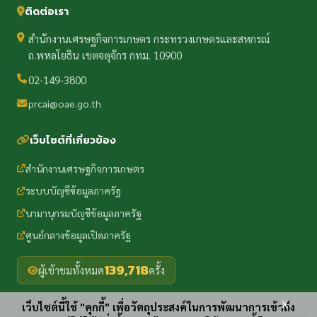
ติดต่อเรา
สำนักงานเศรษฐกิจการเกษตร กระทรวงเกษตรและสหกรณ์
ถ.พหลโยธิน เขตจตุจักร กทม. 10900
02-149-3800
prcai@oae.go.th
เว็บไซต์ที่เกี่ยวข้อง
สำนักงานเศรษฐกิจการเกษตร
ระบบบัญชีข้อมูลภาครัฐ
นามานุกรมบัญชีข้อมูลภาครัฐ
ศูนย์กลางข้อมูลเปิดภาครัฐ
139,718
ผู้เข้าชมทั้งหมด
ครั้ง
x
เว็บไซต์นี้ใช้ "คุกกี้" เพื่อวัตถุประสงค์ในการพัฒนาการเข้าถึง