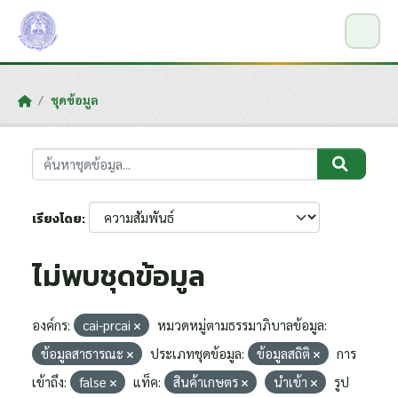
Skip to main content
ชุดข้อมูล
เรียงโดย
ไม่พบชุดข้อมูล
องค์กร:
cai-prcai
หมวดหมู่ตามธรรมาภิบาลข้อมูล:
ข้อมูลสาธารณะ
ประเภทชุดข้อมูล:
ข้อมูลสถิติ
การ
เข้าถึง:
false
แท็ค:
สินค้าเกษตร
นำเข้า
รูป