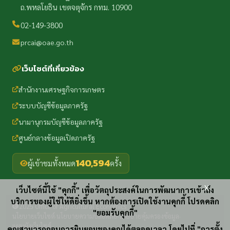
ถ.พหลโยธิน เขตจตุจักร กทม. 10900
02-149-3800
prcai@oae.go.th
เว็บไซต์ที่เกี่ยวข้อง
สำนักงานเศรษฐกิจการเกษตร
ระบบบัญชีข้อมูลภาครัฐ
นามานุกรมบัญชีข้อมูลภาครัฐ
ศูนย์กลางข้อมูลเปิดภาครัฐ
140,594
ผู้เข้าชมทั้งหมด
ครั้ง
x
เว็บไซต์นี้ใช้ "คุกกี้" เพื่อวัตถุประสงค์ในการพัฒนาการเข้าถึง
บริการของผู้ใช้ให้ดียิ่งขึ้น หากต้องการเปิดใช้งานคุกกี้ โปรดคลิก
2025 Office of Agricultural Economics
"ยอมรับคุกกี้"
นโยบายเว็บไซต์
นโยบายความปลอดภัย
นโยบายคุ้มครองข้อมูล
·
·
·
แผนผังเว็บไซต์
คุณสามารถถอนการยินยอมของคุณได้ตลอดเวลา โดยไปที่ "การตั้ง