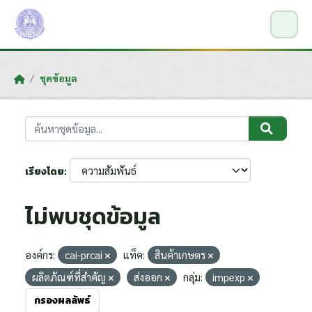
Skip to main content
ชุดข้อมูล
เรียงโดย
ไม่พบชุดข้อมูล
องค์กร:
cai-prcai
แท็ค:
สินค้าเกษตร
ผลิตภัณฑ์ที่สำคัญ
ส่งออก
กลุ่ม:
impexp
กรองผลลัพธ์