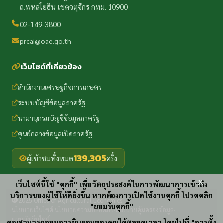
ถ.พหลโยธิน เขตจตุจักร กทม. 10900
02-149-3800
prcai@oae.go.th
เว็บไซต์ที่เกี่ยวข้อง
สำนักงานเศรษฐกิจการเกษตร
ระบบบัญชีข้อมูลภาครัฐ
นามานุกรมบัญชีข้อมูลภาครัฐ
ศูนย์กลางข้อมูลเปิดภาครัฐ
139,305
ผู้เข้าชมทั้งหมด
ครั้ง
x
เว็บไซต์นี้ใช้ "คุกกี้" เพื่อวัตถุประสงค์ในการพัฒนาการเข้าถึง
บริการของผู้ใช้ให้ดียิ่งขึ้น หากต้องการเปิดใช้งานคุกกี้ โปรดคลิก
2025 Office of Agricultural Economics
"ยอมรับคุกกี้"
นโยบายเว็บไซต์
นโยบายความปลอดภัย
นโยบายคุ้มครองข้อมูล
·
·
·
แผนผังเว็บไซต์
คุณสามารถถอนการยินยอมของคุณได้ตลอดเวลา โดยไปที่ "การตั้ง