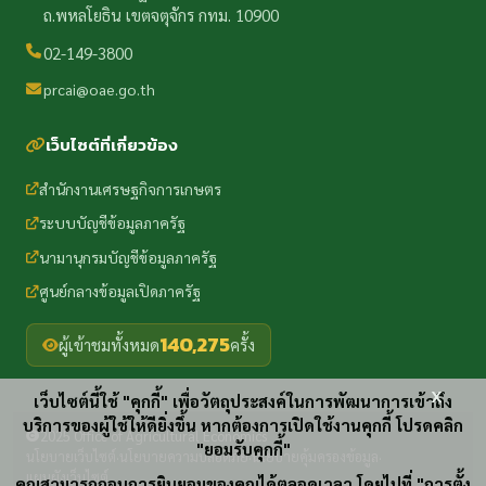
ถ.พหลโยธิน เขตจตุจักร กทม. 10900
02-149-3800
prcai@oae.go.th
เว็บไซต์ที่เกี่ยวข้อง
สำนักงานเศรษฐกิจการเกษตร
ระบบบัญชีข้อมูลภาครัฐ
นามานุกรมบัญชีข้อมูลภาครัฐ
ศูนย์กลางข้อมูลเปิดภาครัฐ
140,275
ผู้เข้าชมทั้งหมด
ครั้ง
x
เว็บไซต์นี้ใช้ "คุกกี้" เพื่อวัตถุประสงค์ในการพัฒนาการเข้าถึง
บริการของผู้ใช้ให้ดียิ่งขึ้น หากต้องการเปิดใช้งานคุกกี้ โปรดคลิก
2025 Office of Agricultural Economics
"ยอมรับคุกกี้"
นโยบายเว็บไซต์
นโยบายความปลอดภัย
นโยบายคุ้มครองข้อมูล
·
·
·
แผนผังเว็บไซต์
คุณสามารถถอนการยินยอมของคุณได้ตลอดเวลา โดยไปที่ "การตั้ง