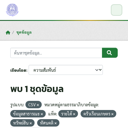
Skip to main content
ชุดข้อมูล
เรียงโดย
พบ 1 ชุดข้อมูล
รูปแบบ:
CSV
หมวดหมู่ตามธรรมาภิบาลข้อมูล:
ข้อมูลสาธารณะ
แท็ค:
รายได้
ครัวเรือนเกษตร
ทรัพย์สิน
ทัศนคติ