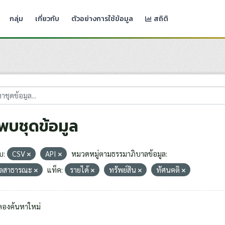
กลุ่ม
เกี่ยวกับ
ตัวอย่างการใช้ข้อมูล
สถิติ
่พบชุดข้อมูล
บ:
CSV
API
หมวดหมู่ตามธรรมาภิบาลข้อมูล:
มูลสาธารณะ
แท็ค:
รายได้
ทรัพย์สิน
ทัศนคติ
ลองค้นหาใหม่