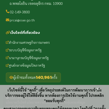
ถ.พหลโยธิน เขตจตุจักร กทม. 10900
02-149-3800
prcai@oae.go.th
เว็บไซต์ที่เกี่ยวข้อง
สำนักงานเศรษฐกิจการเกษตร
ระบบบัญชีข้อมูลภาครัฐ
นามานุกรมบัญชีข้อมูลภาครัฐ
ศูนย์กลางข้อมูลเปิดภาครัฐ
140,961
ผู้เข้าชมทั้งหมด
ครั้ง
x
เว็บไซต์นี้ใช้ "คุกกี้" เพื่อวัตถุประสงค์ในการพัฒนาการเข้าถึง
บริการของผู้ใช้ให้ดียิ่งขึ้น หากต้องการเปิดใช้งานคุกกี้ โปรดคลิก
2025 Office of Agricultural Economics
"ยอมรับคุกกี้"
นโยบายเว็บไซต์
นโยบายความปลอดภัย
นโยบายคุ้มครองข้อมูล
·
·
·
แผนผังเว็บไซต์
คุณสามารถถอนการยินยอมของคุณได้ตลอดเวลา โดยไปที่ "การตั้ง