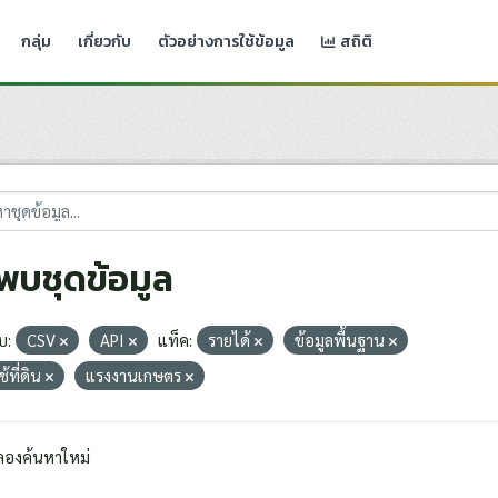
กลุ่ม
เกี่ยวกับ
ตัวอย่างการใช้ข้อมูล
สถิติ
่พบชุดข้อมูล
บ:
CSV
API
แท็ค:
รายได้
ข้อมูลพื้นฐาน
้ที่ดิน
แรงงานเกษตร
ลองค้นหาใหม่