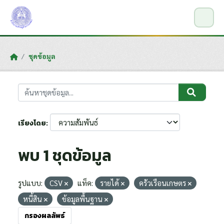
Skip to main content
ชุดข้อมูล
เรียงโดย
พบ 1 ชุดข้อมูล
รูปแบบ:
CSV
แท็ค:
รายได้
ครัวเรือนเกษตร
หนี้สิน
ข้อมูลพื้นฐาน
กรองผลลัพธ์