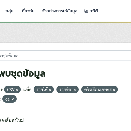
กลุ่ม
เกี่ยวกับ
ตัวอย่างการใช้ข้อมูล
สถิติ
่พบชุดข้อมูล
บ:
CSV
แท็ค:
รายได้
รายจ่าย
ครัวเรือนเกษตร
:
cai
ลองค้นหาใหม่