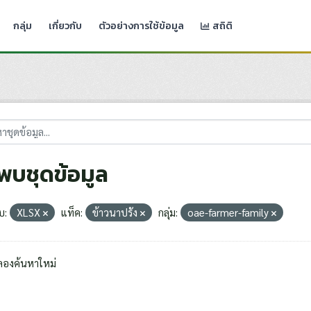
กลุ่ม
เกี่ยวกับ
ตัวอย่างการใช้ข้อมูล
สถิติ
่พบชุดข้อมูล
บ:
XLSX
แท็ค:
ข้าวนาปรัง
กลุ่ม:
oae-farmer-family
ลองค้นหาใหม่