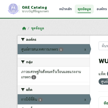
Skip to main content
OAE Catalog
หน้าหลัก
ชุดข้อมูล
องค์กร
ระบบบัญชีข้อมูลเกษตร
ชุดข้อมูล
องค์กร
ศูนย์สารสนเทศการเกษตร
x
1
พบ
กลุ่ม
ภาวะเศรษฐกิจสังคมครัวเรือนและแรงงาน
แท็ค:
เกษตร
1
ศูน
แท็ค
การใช้ที่ดิน
x
1
ข้