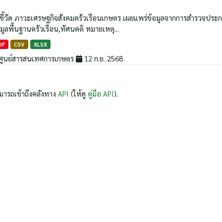
วชี้วัด ภาวะเศรษฐกิจสังคมครัวเรือนเกษตร เผยแพร่ข้อมูลจากการสำรวจประกอบด้
มูลพื้นฐานครัวเรือน,ทัศนคติ หมายเหตุ...
DF
CSV
XLSX
ศูนย์สารสนเทศการเกษตร
12 ก.ย. 2568
มารถเข้าถึงคลังทาง
API
(ให้ดู
คู่มือ API
).