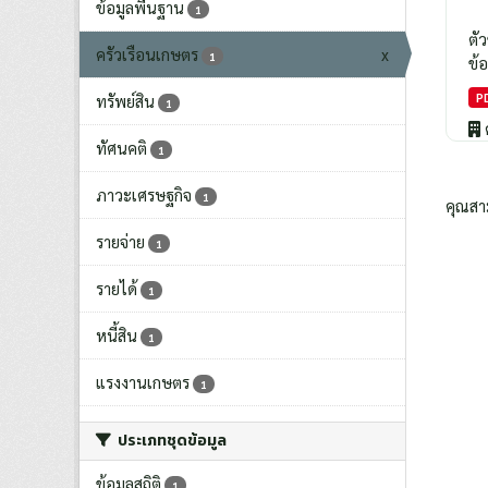
ข้อมูลพื้นฐาน
1
ตั
ครัวเรือนเกษตร
x
1
ข้อ
P
ทรัพย์สิน
1
ทัศนคติ
1
ภาวะเศรษฐกิจ
1
คุณสา
รายจ่าย
1
รายได้
1
หนี้สิน
1
แรงงานเกษตร
1
ประเภทชุดข้อมูล
ข้อมูลสถิติ
1