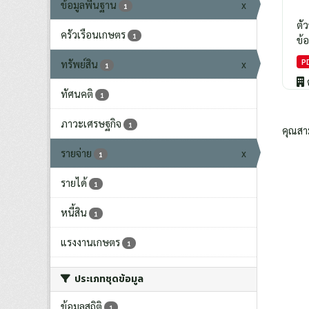
ข้อมูลพื้นฐาน
x
1
ตั
ครัวเรือนเกษตร
1
ข้อ
P
ทรัพย์สิน
x
1
ทัศนคติ
1
ภาวะเศรษฐกิจ
1
คุณสา
รายจ่าย
x
1
รายได้
1
หนี้สิน
1
แรงงานเกษตร
1
ประเภทชุดข้อมูล
ข้อมูลสถิติ
1