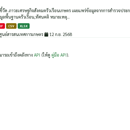
วชี้วัด ภาวะเศรษฐกิจสังคมครัวเรือนเกษตร เผยแพร่ข้อมูลจากการสำรวจประกอบด้
มูลพื้นฐานครัวเรือน,ทัศนคติ หมายเหตุ...
DF
CSV
XLSX
ศูนย์สารสนเทศการเกษตร
12 ก.ย. 2568
มารถเข้าถึงคลังทาง
API
(ให้ดู
คู่มือ API
).