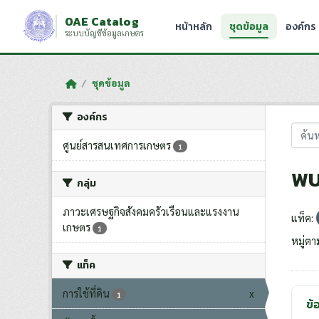
Skip to main content
OAE Catalog
หน้าหลัก
ชุดข้อมูล
องค์กร
ระบบบัญชีข้อมูลเกษตร
ชุดข้อมูล
องค์กร
ศูนย์สารสนเทศการเกษตร
1
พบ
กลุ่ม
ภาวะเศรษฐกิจสังคมครัวเรือนและแรงงาน
แท็ค:
เกษตร
1
หมู่ตา
แท็ค
การใช้ที่ดิน
x
1
ข้