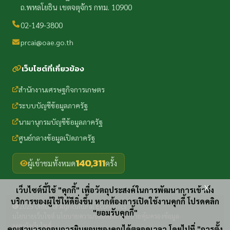
ถ.พหลโยธิน เขตจตุจักร กทม. 10900
02-149-3800
prcai@oae.go.th
เว็บไซต์ที่เกี่ยวข้อง
สำนักงานเศรษฐกิจการเกษตร
ระบบบัญชีข้อมูลภาครัฐ
นามานุกรมบัญชีข้อมูลภาครัฐ
ศูนย์กลางข้อมูลเปิดภาครัฐ
140,311
ผู้เข้าชมทั้งหมด
ครั้ง
x
เว็บไซต์นี้ใช้ "คุกกี้" เพื่อวัตถุประสงค์ในการพัฒนาการเข้าถึง
บริการของผู้ใช้ให้ดียิ่งขึ้น หากต้องการเปิดใช้งานคุกกี้ โปรดคลิก
2025 Office of Agricultural Economics
"ยอมรับคุกกี้"
นโยบายเว็บไซต์
นโยบายความปลอดภัย
นโยบายคุ้มครองข้อมูล
·
·
·
แผนผังเว็บไซต์
คุณสามารถถอนการยินยอมของคุณได้ตลอดเวลา โดยไปที่ "การตั้ง