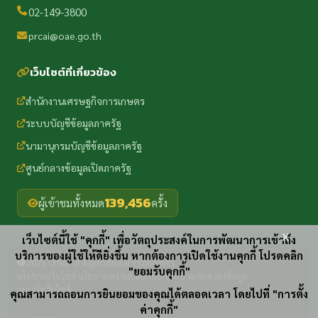
02-149-3800
prcai@oae.go.th
เว็บไซต์ที่เกี่ยวข้อง
สำนักงานเศรษฐกิจการเกษตร
ระบบบัญชีข้อมูลภาครัฐ
นามานุกรมบัญชีข้อมูลภาครัฐ
ศูนย์กลางข้อมูลเปิดภาครัฐ
139,456
ผู้เข้าชมทั้งหมด
ครั้ง
x
เว็บไซต์นี้ใช้ "คุกกี้" เพื่อวัตถุประสงค์ในการพัฒนาการเข้าถึง
บริการของผู้ใช้ให้ดียิ่งขึ้น หากต้องการเปิดใช้งานคุกกี้ โปรดคลิก
2025 Office of Agricultural Economics
"ยอมรับคุกกี้"
นโยบายเว็บไซต์
นโยบายความปลอดภัย
นโยบายคุ้มครองข้อมูล
·
·
·
แผนผังเว็บไซต์
คุณสามารถถอนการยินยอมของคุณได้ตลอดเวลา โดยไปที่ "การตั้ง
ค่าคุกกี้"